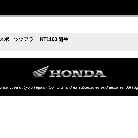
サービス＆ケア
バイク保管サービス
News & Topics
舗情報
コールについて
ーツツアラー NT1100 誕生
onda Dream Kyoto Higashi Co., Ltd. and its subsidiaries and affiliates. All Ri