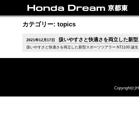
トップ
ラインアップ
試乗車情報
中古車情報
新車情報
店
リ
カテゴリー: topics
扱いやすさと快適さを両立した新型スポ
2021年12月17日
扱いやすさと快適さを両立した新型スポーツツアラー NT1100 誕生
Copyright(c)H