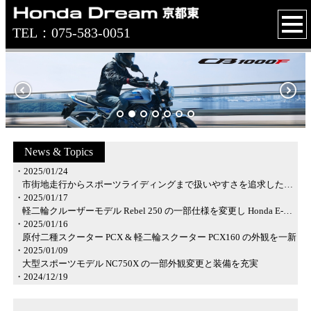
TEL：075-583-0051
News
&
Topics
・2025/01/24
市街地走行からスポーツライディングまで扱いやすさを追求した、大型ロードスポーツモデル CB750 HORNET 誕生
・2025/01/17
軽二輪クルーザーモデル Rebel 250 の一部仕様を変更し Honda E-Clutch 搭載タイプを設定
・2025/01/16
原付二種スクーター PCX & 軽二輪スクーター PCX160 の外観を一新
・2025/01/09
大型スポーツモデル NC750X の一部外観変更と装備を充実
・2024/12/19
二輪スクーター フォルツァ の装備を充実
・2024/12/12