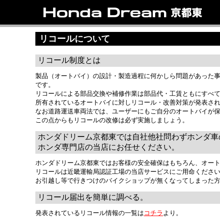
トップ
ラインアップ
試乗車情報
中古車情報
新車情報
店
リ
リコールについて
リコール制度とは
製品（オートバイ）の設計・製造過程に何かしら問題があった
です。
リコールによる部品交換や補修作業は部品代・工賃ともにすべ
所有されているオートバイに対しリコール・改善対策が発表さ
なお道路運送車両法では、ユーザーにもご自分のオートバイが
この点からもリコールの改修は必ず実施しましょう。
ホンダドリーム京都東では自社他社問わずホンダ車
ホンダ専門店の当店にお任せください。
ホンダドリーム京都東ではお客様の安全確保はもちろん、オー
リコールは近畿運輸局認証工場の当店サービスにご用命くださ
お引越し等で行きつけのバイクショップが無くなってしまった
リコール届出を簡単に調べる。
発表されているリコール情報の一覧は
コチラ
より。