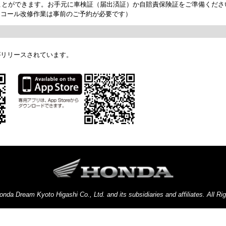
ことができます。お手元に車検証（届出済証）か自賠責保険証をご準備くださ
リコール改修作業は事前のご予約が必要です）
がリリースされています。
onda Dream Kyoto Higashi Co., Ltd. and its subsidiaries and affiliates. All Ri