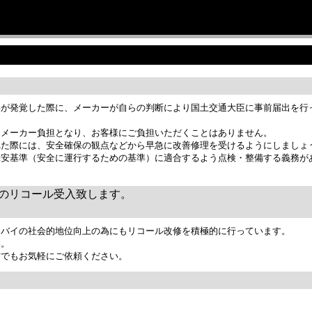
サービス＆ケア
バイク保管サービス
News & Topics
舗情報
コールについて
事が発覚した際に、メーカーが自らの判断により国土交通大臣に事前届出を行
てメーカー負担となり、お客様にご負担いただくことはありません。
れた際には、安全確保の観点などから早急に改善修理を受けるようにしましょ
保安基準（安全に運行するための基準）に適合するよう点検・整備する義務が
のリコール受入致します。
トバイの社会的地位向上の為にもリコール改修を積極的に行っています。
い。
方でもお気軽にご依頼ください。