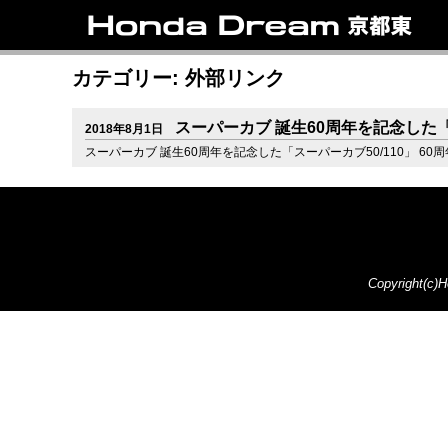
トップ
ラインアップ
試乗車情報
中古車情報
新車情報
店
リ
カテゴリー: 外部リンク
スーパーカブ 誕生60周年を記念した「
2018年8月1日
スーパーカブ 誕生60周年を記念した「スーパーカブ50/110」 
Copyright(c)H