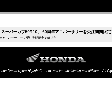
サービス＆ケア
バイク保管サービス
News & Topics
舗情報
コールについて
スーパーカブ50/110」 60周年アニバーサリーを受注期間限
60周年アニバーサリーを受注期間限定で新発売
onda Dream Kyoto Higashi Co., Ltd. and its subsidiaries and affiliates. All Ri