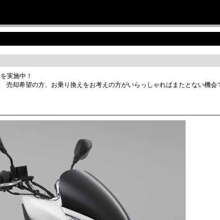
サービス＆ケア
バイク保管サービス
News & Topics
舗情報
コールについて
ンを実施中！
。 売却希望の方、お乗り換えをお考えの方がいらっしゃればまたとない機会