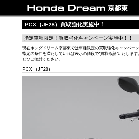
トップ
ラインアップ
試乗車情報
中古車情報
新車情報
店
リ
PCX（JF28）買取強化実施中！
指定車種限定！買取強化キャンペーン実施中！！
現在ホンダドリーム京都東では車種限定の買取強化キャンペー
指定の条件を満たしていれば表示の値段で
“買取保証”
いたします
ぜひご検討ください。
PCX （JF28）